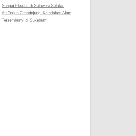
Sungai Eksotis di Sulawesi Selatan
Air Terjun Cimarinjung: Keindahan Alam
Tersembunyi di Sukabumi