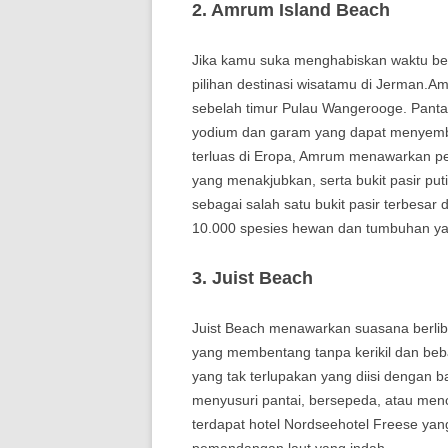
2. Amrum Island Beach
Jika kamu suka menghabiskan waktu berl
pilihan destinasi wisatamu di Jerman.Amr
sebelah timur Pulau Wangerooge. Pantai
yodium dan garam yang dapat menyembuh
terluas di Eropa, Amrum menawarkan p
yang menakjubkan, serta bukit pasir pu
sebagai salah satu bukit pasir terbesar
10.000 spesies hewan dan tumbuhan ya
3. Juist Beach
Juist Beach menawarkan suasana berlibur d
yang membentang tanpa kerikil dan beb
yang tak terlupakan yang diisi dengan b
menyusuri pantai, bersepeda, atau menco
terdapat hotel Nordseehotel Freese yan