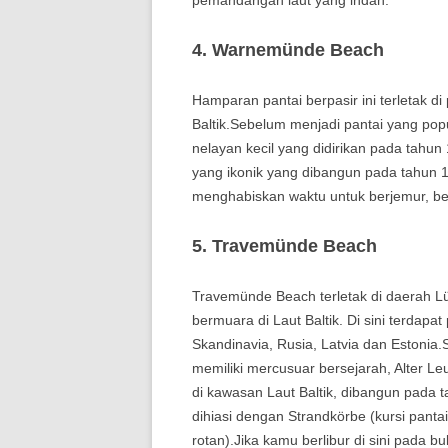
pemandangan laut yang indah.
4. Warnemünde Beach
Hamparan pantai berpasir ini terletak 
Baltik.Sebelum menjadi pantai yang p
nelayan kecil yang didirikan pada tahun 
yang ikonik yang dibangun pada tahun 1
menghabiskan waktu untuk berjemur, be
5. Travemünde Beach
Travemünde Beach terletak di daerah L
bermuara di Laut Baltik. Di sini terdapa
Skandinavia, Rusia, Latvia dan Estoni
memiliki mercusuar bersejarah, Alter 
di kawasan Laut Baltik, dibangun pada
dihiasi dengan Strandkörbe (kursi pant
rotan).Jika kamu berlibur di sini pada bu