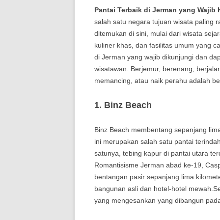
Pantai Terbaik di Jerman yang Wajib 
salah satu negara tujuan wisata paling 
ditemukan di sini, mulai dari wisata seja
kuliner khas, dan fasilitas umum yang c
di Jerman yang wajib dikunjungi dan d
wisatawan. Berjemur, berenang, berjalan 
memancing, atau naik perahu adalah beb
1. Binz Beach
Binz Beach membentang sepanjang lima k
ini merupakan salah satu pantai terindah
satunya, tebing kapur di pantai utara ter
Romantisisme Jerman abad ke-19, Caspa
bentangan pasir sepanjang lima kilomet
bangunan asli dan hotel-hotel mewah.Se
yang mengesankan yang dibangun pada