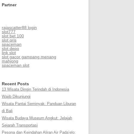
Partner
rajascatter88 login
slot777
slot bet 100
slot qris
spaceman
slot depo
link slot
slot gacor gampang menang
mahjong
spaceman slot
Recent Posts
13 Wisata Dingin Terindah di Indonesia
Wajib Dikunjungi
Wisata Pantai Seminyak: Panduan Liburan
di Bali
Wisata Budaya Museum Angkut: Jelajah
Sejarah Transportasi
Pesona dan Keindahan Aliran Air Pada’elo: